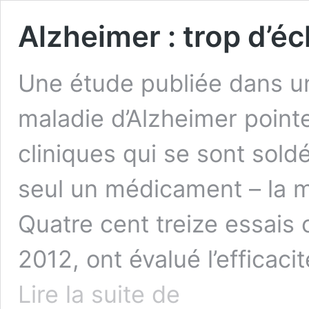
Alzheimer : trop d’é
Une étude publiée dans un
maladie d’Alzheimer pointe
cliniques qui se sont sol
seul un médicament – la 
Quatre cent treize essais 
2012, ont évalué l’effica
Alzheimer
Lire la suite de
: