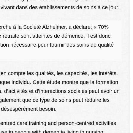
ivant dans des établissements de soins à ce jour.
rche à la Société Alzheimer, a déclaré: « 70%
etraite sont atteintes de démence, il est donc
tion nécessaire pour fournir des soins de qualité
 compte les qualités, les capacités, les intérêts,
aque individu. Cette étude montre que la formation
, d’activités et d’interactions sociales peut avoir un
e également que ce type de soins peut réduire les
 a désespérément besoin.
centred care training and person-centred activities
c use in people with dementia living in nursing