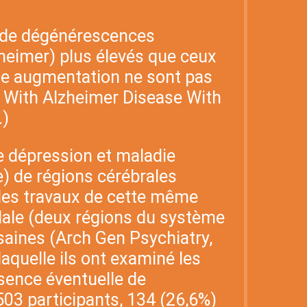
x de dégénérescences
lzheimer) plus élevés que ceux
te augmentation ne sont pas
s With Alzheimer Disease With
.)
re dépression et maladie
) de régions cérébrales
 des travaux de cette même
gdale (deux régions du système
aines (Arch Gen Psychiatry,
aquelle ils ont examiné les
sence éventuelle de
503 participants, 134 (26,6%)