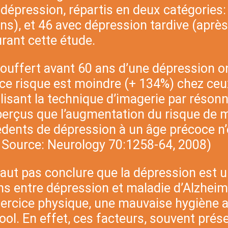
dépression, répartis en deux catégories
 ans), et 46 avec dépression tardive (aprè
ant cette étude.
 souffert avant 60 ans d’une dépression 
 ce risque est moindre (+ 134%) chez ce
ilisant la technique d’imagerie par réso
 aperçus que l’augmentation du risque de 
dents de dépression à un âge précoce n’é
. Source: Neurology 70:1258-64, 2008)
e faut pas conclure que la dépression est 
iens entre dépression et maladie d’Alzheim
xercice physique, une mauvaise hygiène al
ol. En effet, ces facteurs, souvent prés