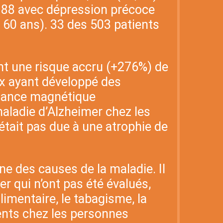
: 88 avec dépression précoce
s 60 ans). 33 des 503 patients
ont une risque accru (+276%) de
ux ayant développé des
nnance magnétique
maladie d’Alzheimer chez les
tait pas due à une atrophie de
une des causes de la maladie. Il
er qui n’ont pas été évalués,
imentaire, le tabagisme, la
ents chez les personnes