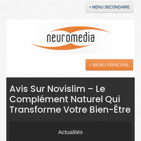
+ MENU SECONDAIRE
Accueil
Annonces
+ MENU PRINCIPAL
YouTube
LinkedIn
Actualités
Avis Sur Novislim – Le
Complément Naturel Qui
Sciences
Transforme Votre Bien-Être
Maladies
Soins
Actualités
Droit