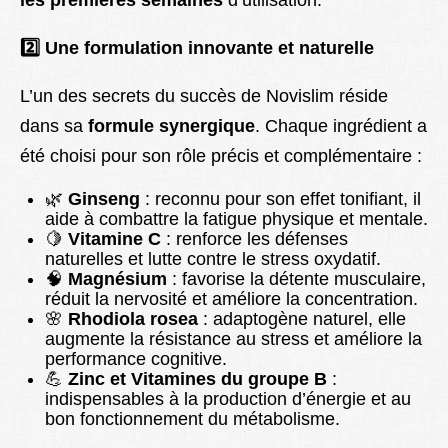
les premières semaines
d’utilisation.
2️
Une formulation innovante et naturelle
L’un des secrets du succès de Novislim réside
dans sa
formule synergique
. Chaque ingrédient a
été choisi pour son rôle précis et complémentaire :
🌿
Ginseng
: reconnu pour son effet tonifiant, il
aide à combattre la fatigue physique et mentale.
🍋
Vitamine C
: renforce les défenses
naturelles et lutte contre le stress oxydatif.
🧠
Magnésium
: favorise la détente musculaire,
réduit la nervosité et améliore la concentration.
🌸
Rhodiola rosea
: adaptogène naturel, elle
augmente la résistance au stress et améliore la
performance cognitive.
💪
Zinc et Vitamines du groupe B
:
indispensables à la production d’énergie et au
bon fonctionnement du métabolisme.