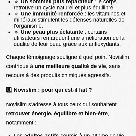
🔹
Un sommeil plus réparateur
: le corps
retrouve un cycle naturel et plus équilibré.
🔹
Une immunité renforcée
: les vitamines et
minéraux stimulent les défenses naturelles de
l’organisme.
🔹
Une peau plus éclatante
: certains
utilisateurs remarquent une amélioration de la
qualité de leur peau grâce aux antioxydants.
Chaque témoignage souligne à quel point Novislim
contribue à
une meilleure qualité de vie
, sans
recours à des produits chimiques agressifs.
5️
Novislim : pour qui est-il fait ?
Novislim s’adresse à tous ceux qui souhaitent
retrouver énergie, équilibre et bien-être
,
notamment :
Les
adultes actifs
soumis à un rythme de vie