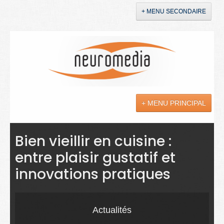
+ MENU SECONDAIRE
Accueil
Annonces
+ MENU PRINCIPAL
YouTube
LinkedIn
Actualités
Bien vieillir en cuisine :
entre plaisir gustatif et
Sciences
innovations pratiques
Maladies
Soins
Actualités
Droit