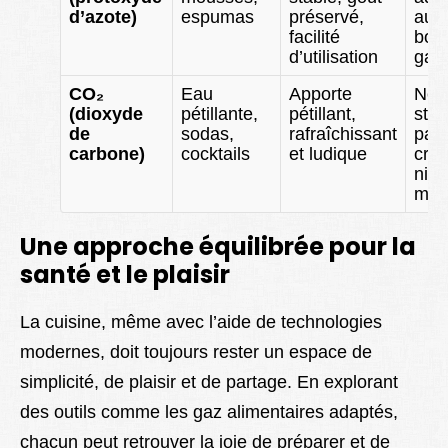
d’azote)
espumas
préservé,
aux
facilité
boi
d’utilisation
gaz
CO₂
Eau
Apporte
Ne
(dioxyde
pétillante,
pétillant,
stab
de
sodas,
rafraîchissant
pas 
carbone)
cocktails
et ludique
crè
ni
mou
Une approche équilibrée pour la
santé et le plaisir
La cuisine, même avec l’aide de technologies
modernes, doit toujours rester un espace de
simplicité, de plaisir et de partage. En explorant
des outils comme les gaz alimentaires adaptés,
chacun peut retrouver la joie de préparer et de