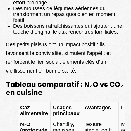
effort prolongé.
Des mousses de légumes aériennes qui
transforment un repas quotidien en moment
festif.
Des boissons rafraîchissantes qui ajoutent une
touche d’originalité aux rencontres familiales.
Ces petits plaisirs ont un impact positif : ils
favorisent la convivialité, stimulent l’appétit et
renforcent le lien social, éléments clés d’un
vieillissement en bonne santé.
Tableau comparatif : N₂O vs CO₂
en cuisine
Gaz
Usages
Avantages
Lim
alimentaire
principaux
N₂O
Chantilly,
Texture
Moi
(protoxyde
mousses,
stable, goût
ada