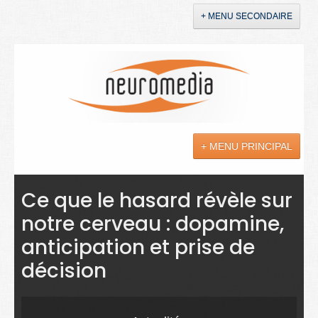
+ MENU SECONDAIRE
Accueil
Annonces
+ MENU PRINCIPAL
YouTube
LinkedIn
Actualités
Ce que le hasard révèle sur
notre cerveau : dopamine,
Sciences
anticipation et prise de
Maladies
décision
Soins
Droit