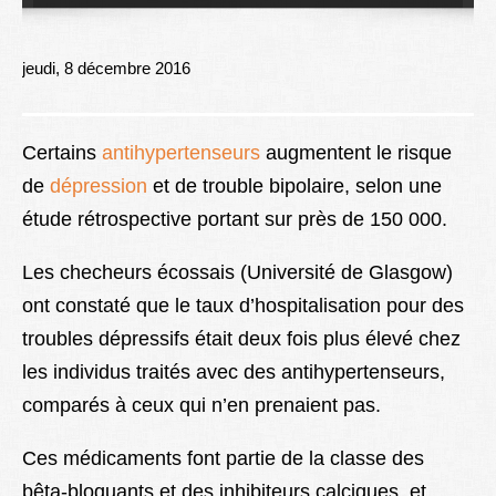
Lexique
Better Health
jeudi, 8 décembre 2016
Certains
antihypertenseurs
augmentent le risque
de
dépression
et de trouble bipolaire, selon une
étude rétrospective portant sur près de 150 000.
Les checheurs écossais (Université de Glasgow)
ont constaté que le taux d’hospitalisation pour des
troubles dépressifs était deux fois plus élevé chez
les individus traités avec des antihypertenseurs,
comparés à ceux qui n’en prenaient pas.
Ces médicaments font partie de la classe des
bêta-bloquants et des inhibiteurs calciques, et