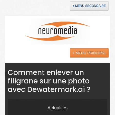
+ MENU SECONDAIRE
Accueil
Annonces
+ MENU PRINCIPAL
YouTube
LinkedIn
Actualités
Comment enlever un
filigrane sur une photo
Sciences
avec Dewatermark.ai ?
Maladies
Soins
Actualités
Droit