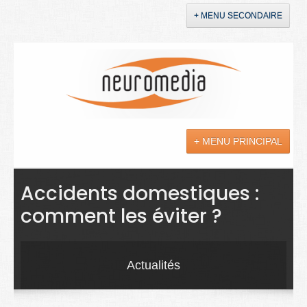
+ MENU SECONDAIRE
Accueil
Annonces
+ MENU PRINCIPAL
YouTube
LinkedIn
Actualités
Accidents domestiques :
comment les éviter ?
Sciences
Maladies
Actualités
Soins
Droit