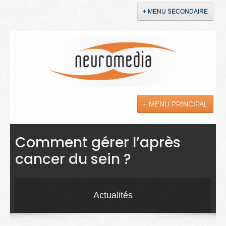
+ MENU SECONDAIRE
Accueil
Annonces
+ MENU PRINCIPAL
YouTube
LinkedIn
Actualités
Comment gérer l’après
cancer du sein ?
Sciences
Maladies
Actualités
Soins
Droit