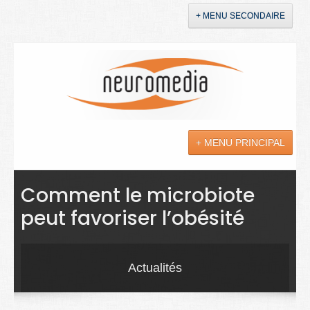
+ MENU SECONDAIRE
Accueil
Annonces
+ MENU PRINCIPAL
YouTube
LinkedIn
Actualités
Comment le microbiote
peut favoriser l’obésité
Sciences
Maladies
Actualités
Soins
Droit