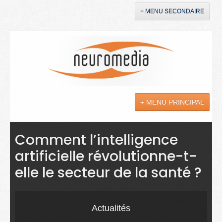
+ MENU SECONDAIRE
Accueil
Annonces
+ MENU PRINCIPAL
YouTube
LinkedIn
Actualités
Comment l’intelligence
artificielle révolutionne-t-
Sciences
elle le secteur de la santé ?
Maladies
Soins
Actualités
Droit