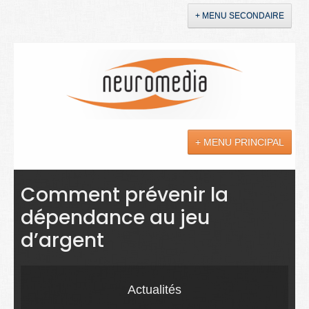
+ MENU SECONDAIRE
Accueil
Annonces
+ MENU PRINCIPAL
YouTube
LinkedIn
Actualités
Comment prévenir la
dépendance au jeu
Sciences
d’argent
Maladies
Soins
Actualités
Droit