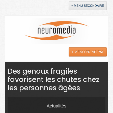
+ MENU SECONDAIRE
Accueil
Annonces
+ MENU PRINCIPAL
YouTube
LinkedIn
Actualités
Des genoux fragiles
favorisent les chutes chez
Sciences
les personnes âgées
Maladies
Soins
Actualités
Droit