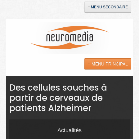
+ MENU SECONDAIRE
Accueil
Annonces
+ MENU PRINCIPAL
YouTube
LinkedIn
Actualités
Des cellules souches à
partir de cerveaux de
Sciences
patients Alzheimer
Maladies
Soins
Actualités
Droit