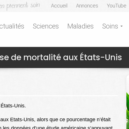
Accueil
Annonces
YouTube
ctualités
Sciences
Maladies
Soins
se de mortalité aux États-Unis
 États-Unis.
aux Etats-Unis, alors que ce pourcentage n’était
 les données d’une étude américaine s’appuyant