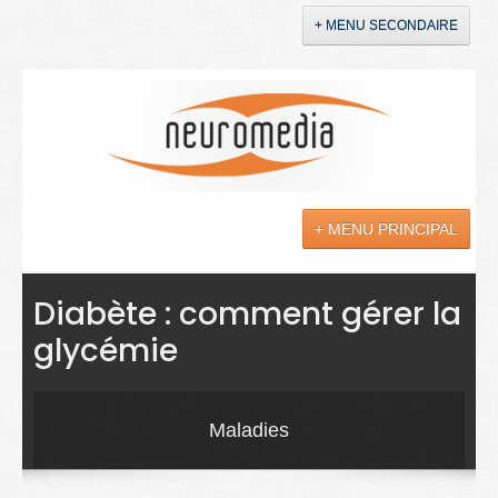
+ MENU SECONDAIRE
Accueil
Annonces
+ MENU PRINCIPAL
YouTube
LinkedIn
Actualités
Diabète : comment gérer la
glycémie
Sciences
Maladies
Maladies
Soins
Droit