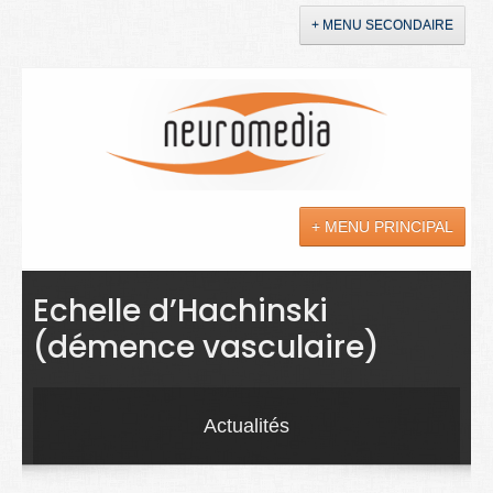
+ MENU SECONDAIRE
Accueil
Annonces
+ MENU PRINCIPAL
YouTube
LinkedIn
Actualités
Echelle d’Hachinski
(démence vasculaire)
Sciences
Maladies
Actualités
Soins
Droit