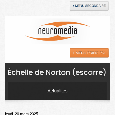
+ MENU SECONDAIRE
Accueil
Annonces
+ MENU PRINCIPAL
YouTube
LinkedIn
Actualités
Échelle de Norton (escarre)
Sciences
Maladies
Actualités
Soins
Droit
jeudi, 20 mars 2025