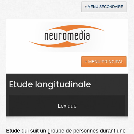
+ MENU SECONDAIRE
Accueil
Annonces
+ MENU PRINCIPAL
YouTube
LinkedIn
Actualités
Etude longitudinale
Sciences
Maladies
Lexique
Soins
Droit
Etude qui suit un groupe de personnes durant une