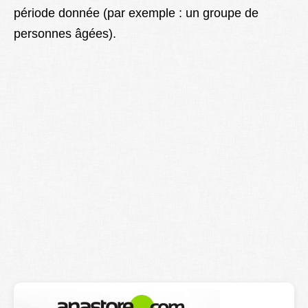
période donnée (par exemple : un groupe de
Lexique
personnes âgées).
Better Health