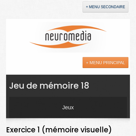
+ MENU SECONDAIRE
Accueil
Annonces
+ MENU PRINCIPAL
YouTube
LinkedIn
Actualités
Jeu de mémoire 18
Sciences
Maladies
Jeux
Soins
Exercice 1 (mémoire visuelle)
Droit