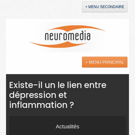
+ MENU SECONDAIRE
Accueil
Annonces
+ MENU PRINCIPAL
YouTube
LinkedIn
Actualités
Existe-il un le lien entre
dépression et
Sciences
inflammation ?
Maladies
Soins
Actualités
Droit