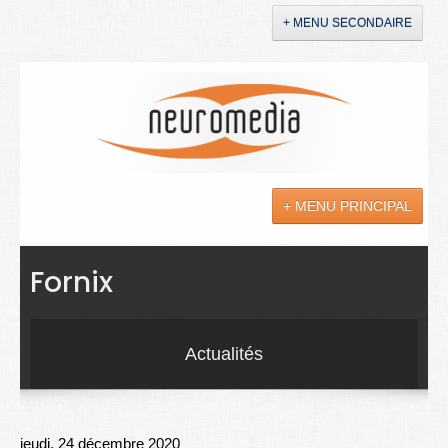
+ MENU SECONDAIRE
Accueil
Annonces
+ MENU PRINCIPAL
YouTube
LinkedIn
Actualités
Fornix
Sciences
Maladies
Actualités
Soins
Droit
jeudi, 24 décembre 2020