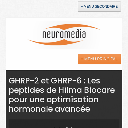
+ MENU SECONDAIRE
Accueil
Annonces
+ MENU PRINCIPAL
YouTube
LinkedIn
Actualités
GHRP-2 et GHRP-6 : Les
peptides de Hilma Biocare
Sciences
pour une optimisation
Maladies
hormonale avancée
Soins
Droit