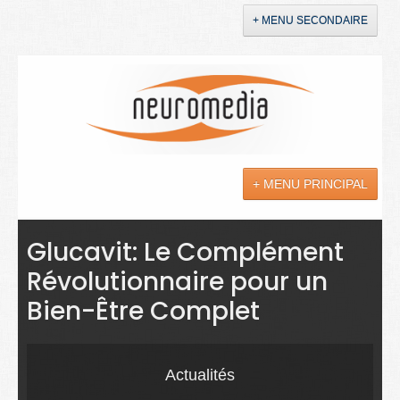
+ MENU SECONDAIRE
Accueil
Annonces
+ MENU PRINCIPAL
YouTube
LinkedIn
Actualités
Glucavit: Le Complément
Révolutionnaire pour un
Sciences
Bien-Être Complet
Maladies
Soins
Actualités
Droit