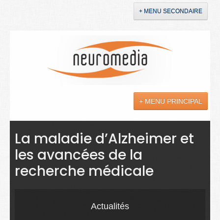
+ MENU SECONDAIRE
Accueil
Annonces
+ MENU PRINCIPAL
YouTube
LinkedIn
Actualités
La maladie d’Alzheimer et
les avancées de la
Sciences
recherche médicale
Maladies
Soins
Actualités
Droit