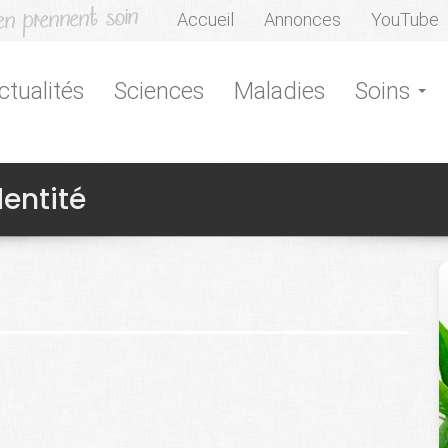
Accueil
Annonces
YouTube
ctualités
Sciences
Maladies
Soins
dentité