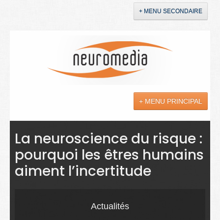
+ MENU SECONDAIRE
Accueil
Annonces
+ MENU PRINCIPAL
YouTube
LinkedIn
Actualités
La neuroscience du risque :
pourquoi les êtres humains
Sciences
aiment l’incertitude
Maladies
Soins
Actualités
Droit