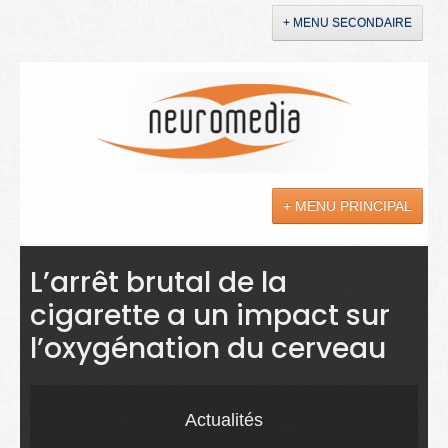
+ MENU SECONDAIRE
Accueil
Annonces
+ MENU PRINCIPAL
YouTube
LinkedIn
Actualités
L’arrêt brutal de la
cigarette a un impact sur
Sciences
l’oxygénation du cerveau
Maladies
Soins
Actualités
Droit