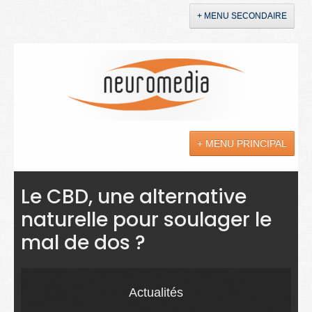
+ MENU SECONDAIRE
Accueil
Annonces
+ MENU PRINCIPAL
YouTube
LinkedIn
Actualités
Le CBD, une alternative
naturelle pour soulager le
Sciences
mal de dos ?
Maladies
Soins
Actualités
Droit