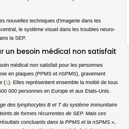
es nouvelles techniques d’imagerie dans les
ntral, le système visuel dans les troubles neuro-
dans la SEP.
 un besoin médical non satisfait
soin médical non satisfait pour les personnes
lérose en plaques (PPMS et nSPMS), gravement
e (
1
). Elles représentent ensemble la moitié de tous
n 500 000 personnes en Europe et aux Etats-Unis.
age
des
lymphocytes
B
et
T
du
système
immunitaire
teints
de
formes
récurrentes
de
SEP.
Mais
ces
rés
ultats concluants dans la PPMS et la nSPMS
»,