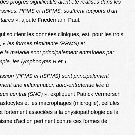
des progr
ès
significatifs
aient
été
réalisés
dans
les
essives,
PPMS
et
nSPMS,
souffrent
toujours
d’un
taires
», ajoute Friedemann Paul.
i soutient les données cliniques, est, pour les trois
t, «
les formes r
émittente
(
RRMS
)
et
e la maladie sont principalement entra
înées
par
mple, les lymphocytes B et T…
ission
(
PPMS
et
nSPMS
)
sont
principalement
ment
une
inflammation
auto-entretenue
liée
à
veux
central
(
SNC
)
», expliquent Patrick Vermersch
astocytes et les macrophages (microglie), cellules
 fortement associées à la physiopathologie de la
isme d’action pertinent contre ces formes de