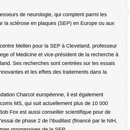
fesseurs de neurologie, qui comptent parmi les
 sur la sclérose en plaques (SEP) en Europe ou aux
 centre Mellen pour la SEP à Cleveland, professeur
ege of Medicine et vice-président de la recherche à
veland. Ses recherches sont centrées sur les essais
nnovantes et les effets des traitements dans la
ndation Charcot européenne, il est également
arcoms MS, qui suit actuellement plus de 10 000
ob Fox est aussi conseiller scientifique pour de
ssai de phase 2 de l’ibudilast (financé par le NIH,
ormes progressives de la SEP.