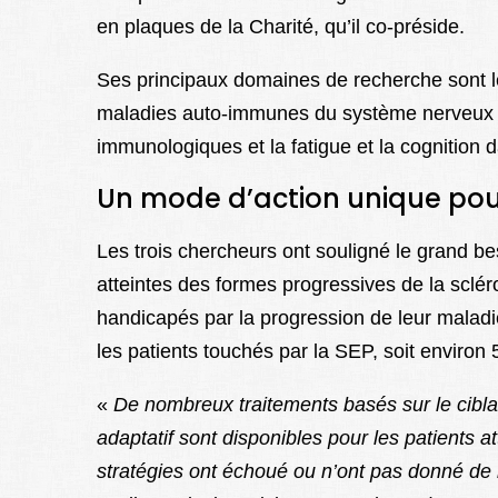
en plaques de la Charité, qu’il co-préside.
Ses principaux domaines de recherche sont l
maladies auto-immunes du système nerveux ce
immunologiques et la fatigue et la cognition 
Un mode d’action unique pour
Les trois chercheurs ont souligné le grand be
atteintes des formes progressives de la sc
handicapés par la progression de leur maladi
les patients touchés par la SEP, soit enviro
«
De nombreux traitements bas
és
sur
le
cibl
adaptatif
sont
disponibles
pour
les
patients
at
stratégies
ont
échoué
ou
n’ont
pas
donné
de