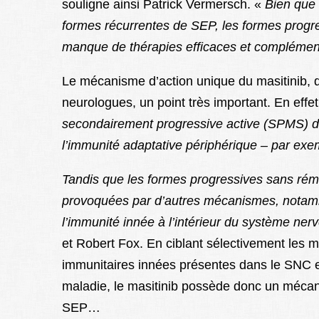
souligne ainsi Patrick Vermersch. «
Bien que 
formes
récurrentes
de
SEP,
les
formes
progr
manque
de
thérapies
efficaces et compl
émen
Le mécanisme d’action unique du masitinib, qu
neurologues, un point très important. En effe
secondairement
pr
ogressive active (SPMS) d
l’immunité
adaptative
périphérique
–
par
exe
Tandis que les formes progressives sans r
ém
provoquées
par
d’autr
es m
écanismes,
notam
l’immunité
innée
à
l’intérieur
du
système
ner
et Robert Fox. En ciblant sélectivement les m
immunitaires innées présentes dans le SNC et
maladie, le masitinib possède donc un mécan
SEP…