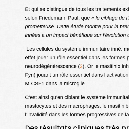
Et qui se distingue de tous les traitements ex
selon Friedemann Paul, que «
le ciblage de l
prometteuse.
Cette
étude
montre
pour
la
pre
innées
a
un
impact
bénéfique
sur
l’évol
ution 
Les cellules du système immunitaire inné, m
effet jouer un rôle essentiel dans les formes
neurodégénérescence (
2
). Or le masitinib in
Fyn) jouant un rôle essentiel dans l’activati
M-CSF1 dans la microglie.
C’est ainsi qu’en ciblant le système immunitai
mastocytes et des macrophages, le masitinib 
l’invalidité dans les formes progressives de l
Des résultats cliniques très 