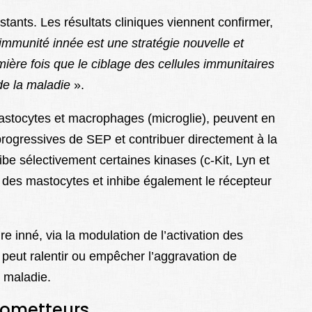
istants. Les résultats cliniques viennent confirmer,
’immunité
innée
est
une
stratégie
nouvelle
et
mière
fois
que
le
ciblage
des
cellules
immunitaires
de la maladie
».
astocytes et macrophages (microglie), peuvent en
 progressives de SEP et contribuer directement à la
hibe sélectivement certaines kinases (c-Kit, Lyn et
on des mastocytes et inhibe également le récepteur
re inné, via la modulation de l’activation des
peut ralentir ou empêcher l’aggravation de
a maladie.
prometteurs