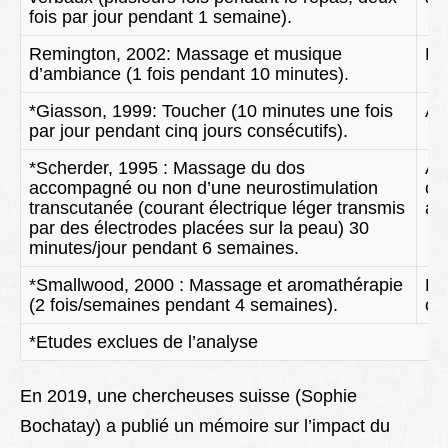
fois par jour pendant 1 semaine).
Remington, 2002: Massage et musique
Ba
d’ambiance (1 fois pendant 10 minutes).
*Giasson, 1999: Toucher (10 minutes une fois
Am
par jour pendant cinq jours consécutifs).
*Scherder, 1995 : Massage du dos
Am
accompagné ou non d’une neurostimulation
co
transcutanée (courant électrique léger transmis
aff
par des électrodes placées sur la peau) 30
minutes/jour pendant 6 semaines.
*Smallwood, 2000 : Massage et aromathérapie
Ba
(2 fois/semaines pendant 4 semaines).
co
*Etudes exclues de l’analyse
En 2019, une chercheuses suisse (Sophie
Bochatay) a publié un mémoire sur l’impact du