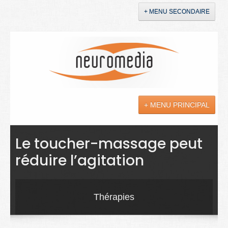
+ MENU SECONDAIRE
Accueil
Annonces
+ MENU PRINCIPAL
YouTube
LinkedIn
Actualités
Le toucher-massage peut
réduire l’agitation
Sciences
Maladies
Thérapies
Soins
Droit