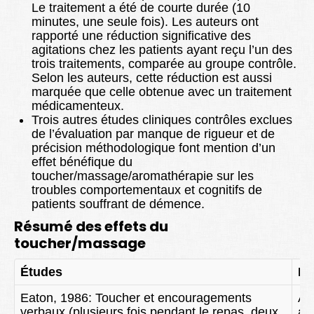
Le traitement a été de courte durée (10
minutes, une seule fois). Les auteurs ont
rapporté une réduction significative des
agitations chez les patients ayant reçu l’un des
trois traitements, comparée au groupe contrôle.
Selon les auteurs, cette réduction est aussi
marquée que celle obtenue avec un traitement
médicamenteux.
Trois autres études cliniques contrôles exclues
de l’évaluation par manque de rigueur et de
précision méthodologique font mention d’un
effet bénéfique du
toucher/massage/aromathérapie sur les
troubles comportementaux et cognitifs de
patients souffrant de démence.
Résumé des effets du
toucher/massage
Études
Ef
Eaton, 1986: Toucher et encouragements
Au
verbaux (plusieurs fois pendant le repas, deux
al