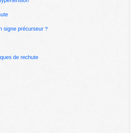
hypertension
hute
un signe précurseur ?
isques de rechute