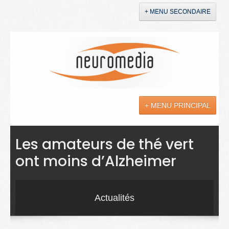
+ MENU SECONDAIRE
Accueil
Annonces
+ MENU PRINCIPAL
YouTube
LinkedIn
Actualités
Les amateurs de thé vert
ont moins d’Alzheimer
Sciences
Maladies
Actualités
Soins
Droit