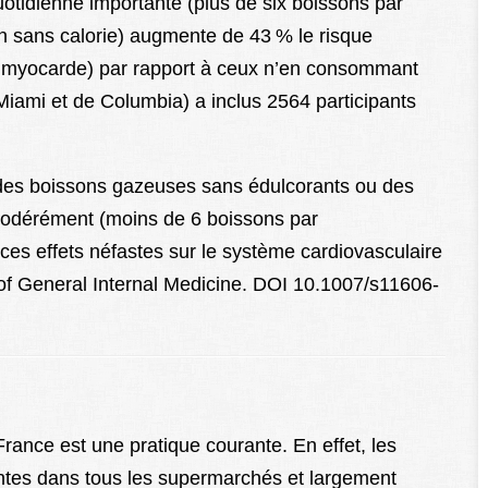
tidienne importante (plus de six boissons par
n sans calorie) augmente de 43 % le risque
du myocarde) par rapport à ceux n’en consommant
Miami et de Columbia) a inclus 2564 participants
e des boissons gazeuses sans édulcorants ou des
odérément (moins de 6 boissons par
s effets néfastes sur le système cardiovasculaire
of General Internal Medicine. DOI 10.1007/s11606-
nce est une pratique courante. En effet, les
ntes dans tous les supermarchés et largement