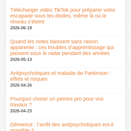
Télécharger vidéo TikTok pour préparer votre
escapade sous les étoiles, même là où le
réseau s’éteint
2026-06-19
Quand les notes baissent sans raison
apparente : ces troubles d’apprentissage qui
passent sous le radar pendant des années
2026-05-13
Antipsychotiques et maladie de Parkinson :
effets et risques
2026-04-26
Pourquoi choisir un peintre pro pour vos
travaux ?
2026-04-23
Démence : l’arrêt des antipsychotiques est-il
possible ?