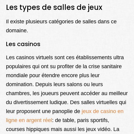
Les types de salles de jeux
Il existe plusieurs catégories de salles dans ce
domaine.
Les casinos
Les casinos virtuels sont ces établissements ultra
populaires qui ont su profiter de la crise sanitaire
mondiale pour étendre encore plus leur
domination. Depuis leurs salons ou leurs
chambres, les joueurs peuvent accéder au meilleur
du divertissement ludique. Des salles virtuelles qui
leur proposent une panoplie de
jeux de casino en
ligne en argent réel
: de table, paris sportifs,
courses hippiques mais aussi les jeux vidéo. La