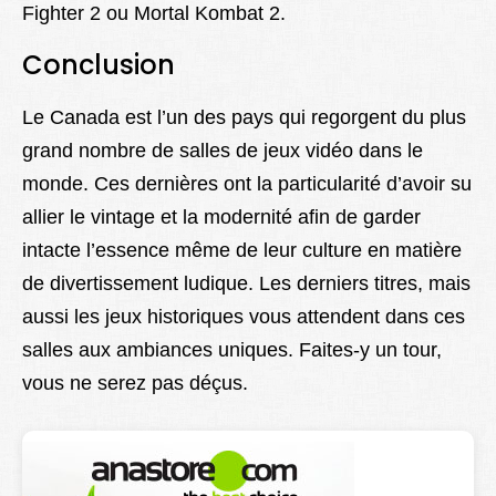
Fighter 2 ou Mortal Kombat 2.
Conclusion
Le Canada est l’un des pays qui regorgent du plus
grand nombre de salles de jeux vidéo dans le
monde. Ces dernières ont la particularité d’avoir su
allier le vintage et la modernité afin de garder
intacte l’essence même de leur culture en matière
de divertissement ludique. Les derniers titres, mais
aussi les jeux historiques vous attendent dans ces
salles aux ambiances uniques. Faites-y un tour,
vous ne serez pas déçus.