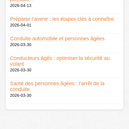
2026-04-13
Préparer l’avenir : les étapes clés à connaître
2026-04-01
Conduite automobile et personnes âgées
2026-03-30
Conducteurs âgés : optimiser la sécurité au
volant
2026-03-30
Santé des personnes âgées : l’arrêt de la
conduite
2026-03-30