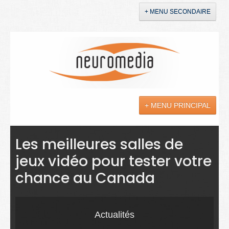
+ MENU SECONDAIRE
Accueil
Annonces
+ MENU PRINCIPAL
YouTube
LinkedIn
Actualités
Les meilleures salles de
jeux vidéo pour tester votre
Sciences
chance au Canada
Maladies
Soins
Actualités
Droit