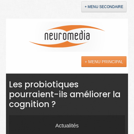
+ MENU SECONDAIRE
Accueil
Annonces
+ MENU PRINCIPAL
YouTube
LinkedIn
Actualités
Les probiotiques
pourraient-ils améliorer la
Sciences
cognition ?
Maladies
Soins
Actualités
Droit