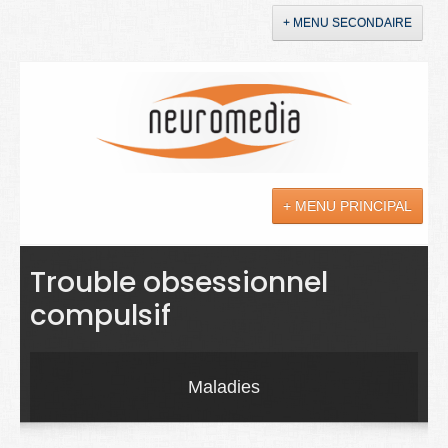
+ MENU SECONDAIRE
Accueil
Annonces
+ MENU PRINCIPAL
YouTube
LinkedIn
Actualités
Trouble obsessionnel
compulsif
Sciences
Maladies
Maladies
Soins
Droit