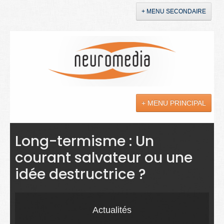
+ MENU SECONDAIRE
Accueil
Annonces
+ MENU PRINCIPAL
YouTube
LinkedIn
Actualités
Long-termisme : Un
courant salvateur ou une
Sciences
idée destructrice ?
Maladies
Soins
Actualités
Droit