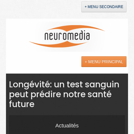
+ MENU SECONDAIRE
Accueil
Annonces
+ MENU PRINCIPAL
YouTube
LinkedIn
Actualités
Longévité: un test sanguin
peut prédire notre santé
Sciences
future
Maladies
Soins
Actualités
Droit