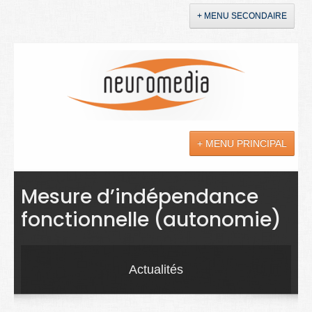
+ MENU SECONDAIRE
Accueil
Annonces
+ MENU PRINCIPAL
YouTube
LinkedIn
Actualités
Mesure d’indépendance
fonctionnelle (autonomie)
Sciences
Maladies
Actualités
Soins
Droit