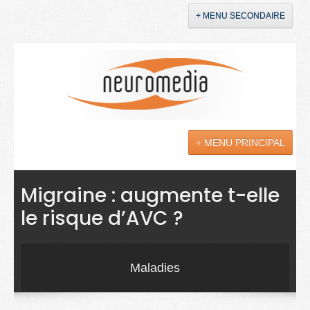
+ MENU SECONDAIRE
Accueil
Annonces
+ MENU PRINCIPAL
YouTube
LinkedIn
Actualités
Migraine : augmente t-elle
le risque d’AVC ?
Sciences
Maladies
Maladies
Soins
Droit