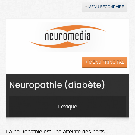
+ MENU SECONDAIRE
Accueil
Annonces
+ MENU PRINCIPAL
YouTube
LinkedIn
Actualités
Neuropathie (diabète)
Sciences
Maladies
Lexique
Soins
Droit
La neuropathie est une atteinte des nerfs