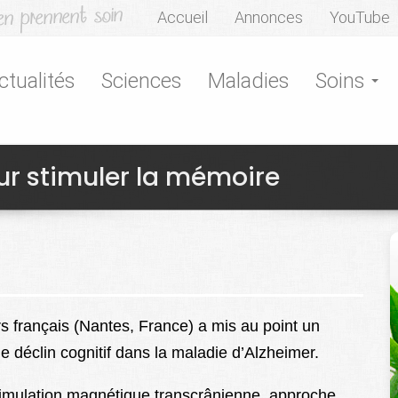
Accueil
Annonces
YouTube
ctualités
Sciences
Maladies
Soins
r stimuler la mémoire
 français (Nantes, France) a mis au point un
e déclin cognitif dans la maladie d’Alzheimer.
 stimulation magnétique transcrânienne, approche