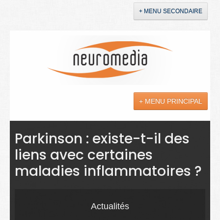
+ MENU SECONDAIRE
Accueil
Annonces
+ MENU PRINCIPAL
YouTube
LinkedIn
Actualités
Parkinson : existe-t-il des
liens avec certaines
Sciences
maladies inflammatoires ?
Maladies
Soins
Actualités
Droit