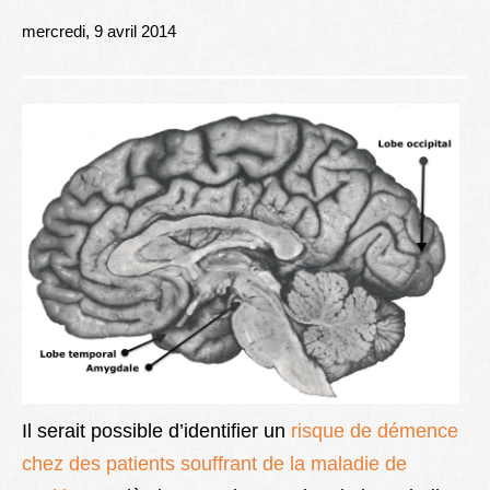
Lexique
mercredi, 9 avril 2014
Better Health
Il serait possible d’identifier un
risque de démence
chez des patients souffrant de la maladie de