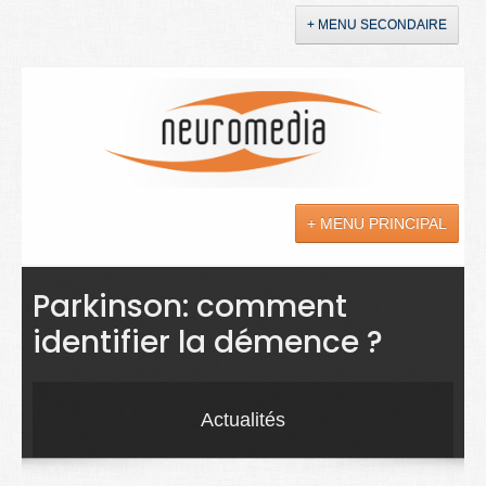
+ MENU SECONDAIRE
Accueil
Annonces
+ MENU PRINCIPAL
YouTube
LinkedIn
Actualités
Parkinson: comment
identifier la démence ?
Sciences
Maladies
Actualités
Soins
Droit