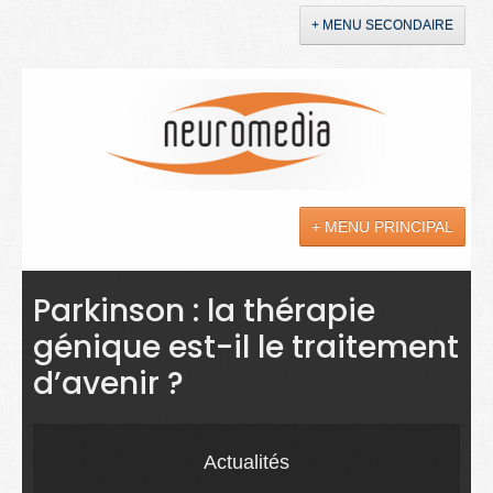
+ MENU SECONDAIRE
Accueil
Annonces
+ MENU PRINCIPAL
YouTube
LinkedIn
Actualités
Parkinson : la thérapie
génique est-il le traitement
Sciences
d’avenir ?
Maladies
Soins
Actualités
Droit