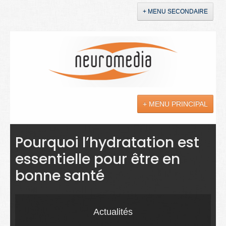
+ MENU SECONDAIRE
Accueil
Annonces
+ MENU PRINCIPAL
YouTube
LinkedIn
Actualités
Pourquoi l’hydratation est
essentielle pour être en
Sciences
bonne santé
Maladies
Soins
Actualités
Droit