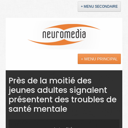
+ MENU SECONDAIRE
Accueil
Annonces
+ MENU PRINCIPAL
YouTube
LinkedIn
Actualités
Près de la moitié des
jeunes adultes signalent
Sciences
présentent des troubles de
Maladies
santé mentale
Soins
Droit