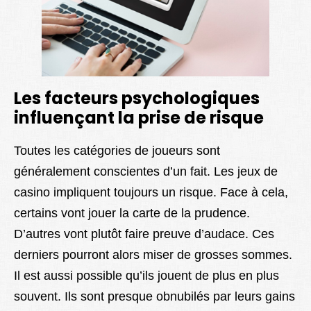
Les facteurs psychologiques
influençant la prise de risque
Toutes les catégories de joueurs sont
généralement conscientes d’un fait. Les jeux de
casino impliquent toujours un risque. Face à cela,
certains vont jouer la carte de la prudence.
D’autres vont plutôt faire preuve d’audace. Ces
derniers pourront alors miser de grosses sommes.
Il est aussi possible qu’ils jouent de plus en plus
souvent. Ils sont presque obnubilés par leurs gains