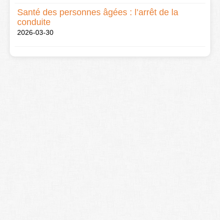
Santé des personnes âgées : l’arrêt de la
conduite
2026-03-30