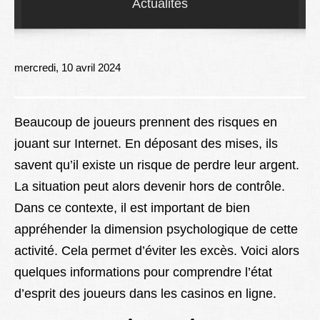
Actualités
Lexique
Better Health
mercredi, 10 avril 2024
Beaucoup de joueurs prennent des risques en
jouant sur Internet. En déposant des mises, ils
savent qu’il existe un risque de perdre leur argent.
La situation peut alors devenir hors de contrôle.
Dans ce contexte, il est important de bien
appréhender la dimension psychologique de cette
activité. Cela permet d’éviter les excès. Voici alors
quelques informations pour comprendre l’état
d’esprit des joueurs dans les casinos en ligne.