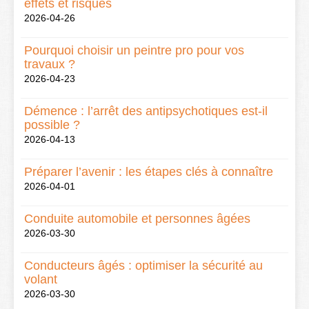
effets et risques
2026-04-26
Pourquoi choisir un peintre pro pour vos
travaux ?
2026-04-23
Démence : l’arrêt des antipsychotiques est-il
possible ?
2026-04-13
Préparer l’avenir : les étapes clés à connaître
2026-04-01
Conduite automobile et personnes âgées
2026-03-30
Conducteurs âgés : optimiser la sécurité au
volant
2026-03-30