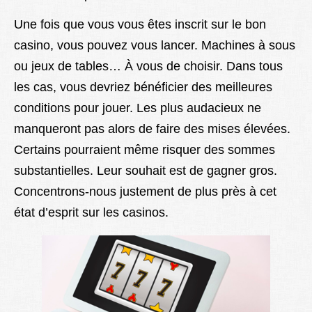
Une fois que vous vous êtes inscrit sur le bon
casino, vous pouvez vous lancer. Machines à sous
ou jeux de tables… À vous de choisir. Dans tous
les cas, vous devriez bénéficier des meilleures
conditions pour jouer. Les plus audacieux ne
manqueront pas alors de faire des mises élevées.
Certains pourraient même risquer des sommes
substantielles. Leur souhait est de gagner gros.
Concentrons-nous justement de plus près à cet
état d’esprit sur les casinos.