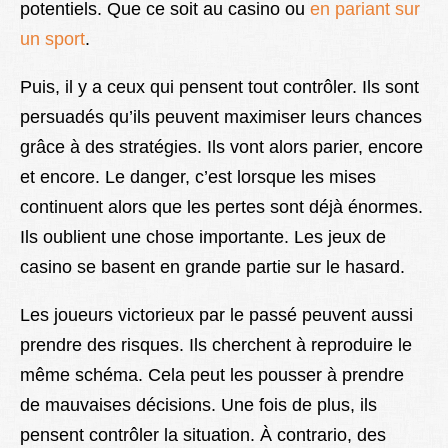
potentiels. Que ce soit au casino ou
en pariant sur
un sport
.
Puis, il y a ceux qui pensent tout contrôler. Ils sont
persuadés qu’ils peuvent maximiser leurs chances
grâce à des stratégies. Ils vont alors parier, encore
et encore. Le danger, c’est lorsque les mises
continuent alors que les pertes sont déjà énormes.
Ils oublient une chose importante. Les jeux de
casino se basent en grande partie sur le hasard.
Les joueurs victorieux par le passé peuvent aussi
prendre des risques. Ils cherchent à reproduire le
même schéma. Cela peut les pousser à prendre
de mauvaises décisions. Une fois de plus, ils
pensent contrôler la situation. À contrario, des