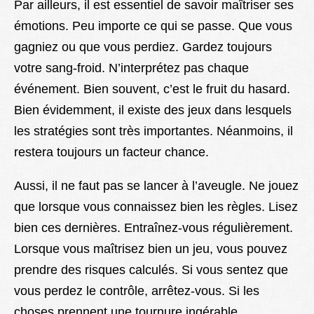
Par ailleurs, il est essentiel de savoir maîtriser ses
émotions. Peu importe ce qui se passe. Que vous
gagniez ou que vous perdiez. Gardez toujours
votre sang-froid. N’interprétez pas chaque
événement. Bien souvent, c’est le fruit du hasard.
Bien évidemment, il existe des jeux dans lesquels
les stratégies sont très importantes. Néanmoins, il
restera toujours un facteur chance.
Aussi, il ne faut pas se lancer à l’aveugle. Ne jouez
que lorsque vous connaissez bien les règles. Lisez
bien ces dernières. Entraînez-vous régulièrement.
Lorsque vous maîtrisez bien un jeu, vous pouvez
prendre des risques calculés. Si vous sentez que
vous perdez le contrôle, arrêtez-vous. Si les
choses prennent une tournure ingérable,